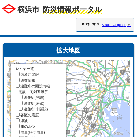
横浜市
防災情報ポータル
Language
Select Language
▼
拡大地図
−
レイヤ一覧
気象注警報
避難情報
避難所の開設情報
−
開設・閉鎖避難所
避難所(開設)
避難所(閉鎖)
避難所(未開設)
各区の震度
津波
川の水位
雨量(時間雨量)