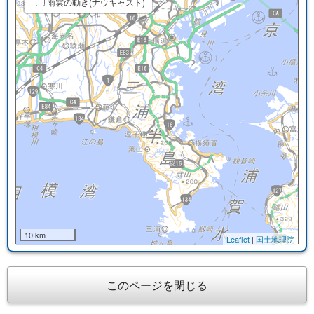
雨雲の動き(ナウキャスト)
10 km
Leaflet
|
国土地理院
このページを閉じる