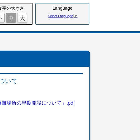
文字の大きさ
Language
大
中
Select Language
▼
小
ついて
難場所の早期開設について」.pdf