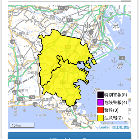
特別警報(5)
危険警報(4)
警報(3)
注意報(2)
発表なし
10 km
Leaflet
|
国土地理院